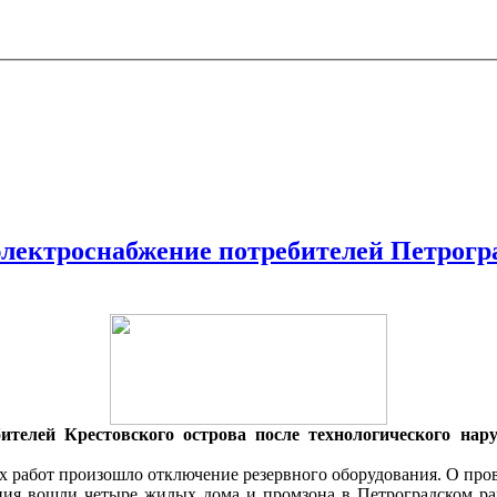
электроснабжение потребителей Петрогр
телей Крестовского острова после технологического нар
х работ произошло отключение резервного оборудования. О пр
ения вошли четыре жилых дома и промзона в Петроградском ра