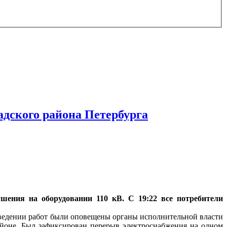
адского района Петербурга
ушения на оборудовании 110 кВ. С 19:22 все потребители
оведении работ были оповещены органы исполнительной власти
йоне. Был зафиксирован перерыв электроснабжения на одном