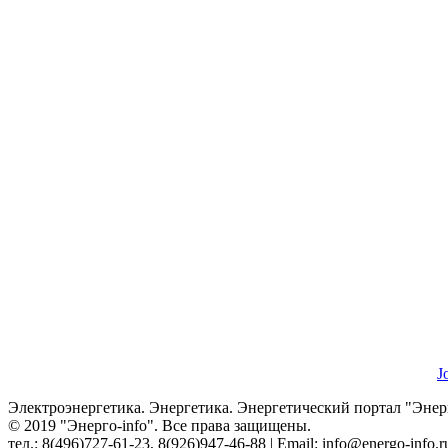
J
Электроэнергетика. Энергетика. Энергетический портал "Энерг
© 2019 "Энерго-info". Все права защищены.
тел.: 8(496)727-61-23, 8(926)947-46-88 | Email: info@energo-info.r