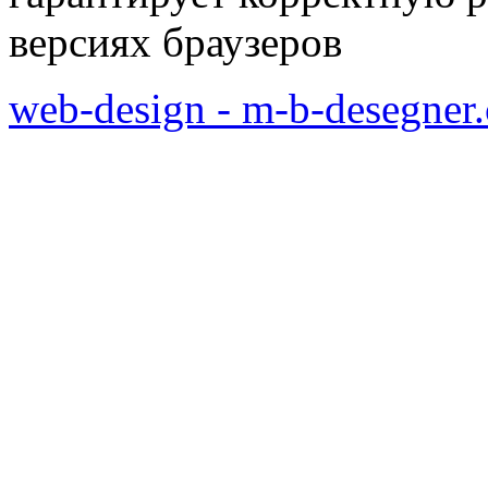
версиях браузеров
web-design - m-b-desegner