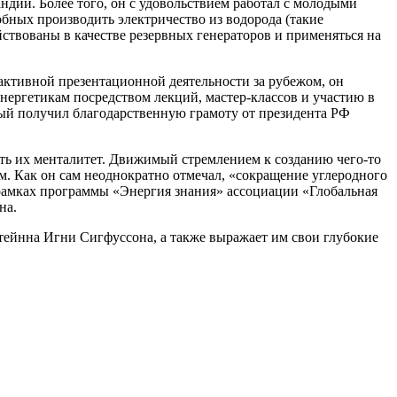
дии. Более того, он с удовольствием работал с молодыми
бных производить электричество из водорода (такие
ствованы в качестве резервных генераторов и применяться на
ктивной презентационной деятельности за рубежом, он
ергетикам посредством лекций, мастер-классов и участию в
ный получил благодарственную грамоту от президента РФ
ть их менталитет. Движимый стремлением к созданию чего-то
м. Как он сам неоднократно отмечал, «сокращение углеродного
в рамках программы «Энергия знания» ассоциации «Глобальная
на.
тейнна Игни Сигфуссона, а также выражает им свои глубокие