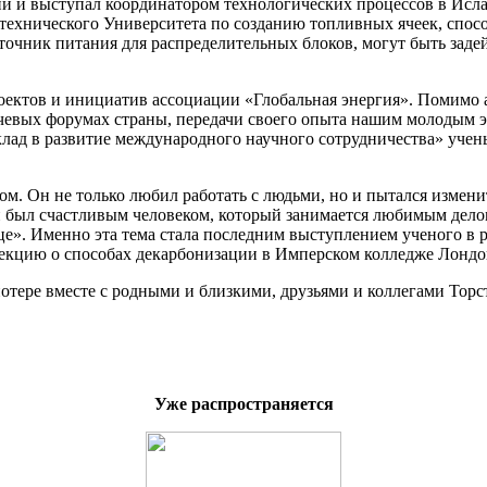
й и выступал координатором технологических процессов в Ислан
ехнического Университета по созданию топливных ячеек, спосо
очник питания для распределительных блоков, могут быть задей
ектов и инициатив ассоциации «Глобальная энергия». Помимо а
евых форумах страны, передачи своего опыта нашим молодым эн
клад в развитие международного научного сотрудничества» уче
. Он не только любил работать с людьми, но и пытался измени
и был счастливым человеком, который занимается любимым дело
ердце». Именно эта тема стала последним выступлением ученого 
лекцию о способах декарбонизации в Имперском колледже Лондо
отере вместе с родными и близкими, друзьями и коллегами Торс
Уже распространяется