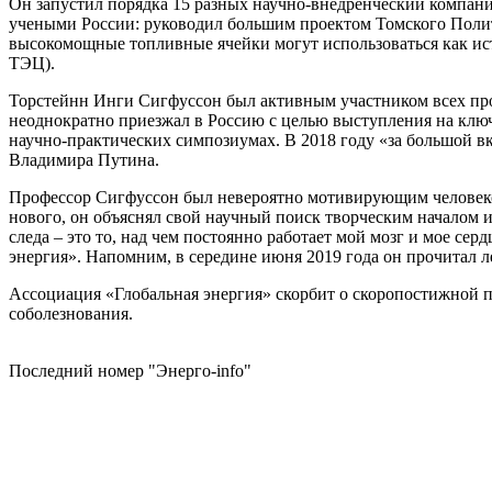
Он запустил порядка 15 разных научно-внедренческий компани
учеными России: руководил большим проектом Томского Полит
высокомощные топливные ячейки могут использоваться как ист
ТЭЦ).
Торстейнн Инги Сигфуссон был активным участником всех про
неоднократно приезжал в Россию с целью выступления на ключ
научно-практических симпозиумах. В 2018 году «за большой в
Владимира Путина.
Профессор Сигфуссон был невероятно мотивирующим человеком
нового, он объяснял свой научный поиск творческим началом 
следа – это то, над чем постоянно работает мой мозг и мое с
энергия». Напомним, в середине июня 2019 года он прочитал 
Ассоциация «Глобальная энергия» скорбит о скоропостижной п
соболезнования.
Последний номер "Энерго-info"