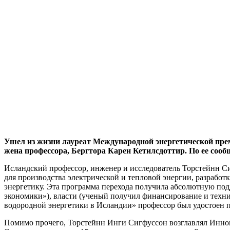
Ушел из жизни лауреат Международной энергетической прем
жена профессора, Бергтора Карен Кетилсдоттир. По ее сооб
Исландский профессор, инженер и исследователь Торстейнн Си
для производства электрической и тепловой энергии, разрабо
энергетику. Эта программа перехода получила абсолютную по
экономики»), власти (ученый получил финансирование и техни
водородной энергетики в Исландии» профессор был удостоен п
Помимо прочего, Торстейнн Инги Сигфуссон возглавлял Инно