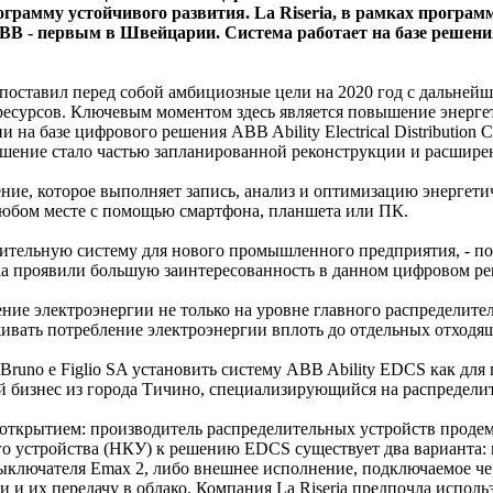
грамму устойчивого развития. La Riseria, в рамках програ
 - первым в Швейцарии. Система работает на базе решения
e поставил перед собой амбициозные цели на 2020 год с дальней
ресурсов. Ключевым моментом здесь является повышение энерге
а базе цифрового решения ABB Ability Electrical Distribution C
шение стало частью запланированной реконструкции и расширени
ие, которое выполняет запись, анализ и оптимизацию энергети
 любом месте с помощью смартфона, планшета или ПК.
тельную систему для нового промышленного предприятия, - пояс
eria проявили большую заинтересованность в данном цифровом р
ние электроэнергии не только на уровне главного распределите
ивать потребление электроэнергии вплоть до отдельных отходя
Bruno e Figlio SA установить систему ABB Ability EDCS как для 
ный бизнес из города Тичино, специализирующийся на распредели
 открытием: производитель распределительных устройств проде
о устройства (НКУ) к решению EDCS существует два варианта: и
ыключателя Emax 2, либо внешнее исполнение, подключаемое че
 и их передачу в облако. Компания La Riseria предпочла испол