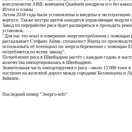
консультантов ABB, компания Quadranti внедрила его без каки
Итоги и планы
Летом 2018 года были установлены и введены в эксплуатацию 
корпусе. Также внутри щитов находятся управляющие модули и
Завод по переработке риса будет расширяться и проходить ре
установок.
"Для нас это опыт в измерении энергопотребления с помощью 
рассказывает Стефано Айми, специалист Riseria по производст
использовать её потенциал по энергосбережению с помощью ED
потребляется по всему заводу".
Потребление риса в Швейцарии растёт с каждым годом, в насто
количества импортировалась в Швейцарию.
Значительная часть импортируемого риса - около 15 000 тонн в
построен на железной дороге между городами Беллинцона и Лу
Industrie.
Последний номер "Энерго-info"