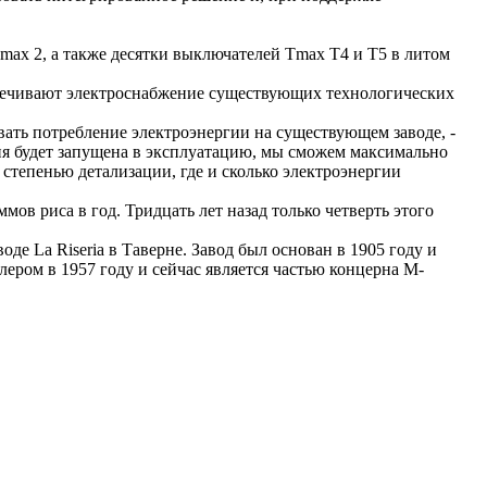
max 2, а также десятки выключателей Tmax T4 и T5 в литом
еспечивают электроснабжение существующих технологических
ать потребление электроэнергии на существующем заводе, -
ния будет запущена в эксплуатацию, мы сможем максимально
степенью детализации, где и сколько электроэнергии
ов риса в год. Тридцать лет назад только четверть этого
де La Riseria в Таверне. Завод был основан в 1905 году и
ером в 1957 году и сейчас является частью концерна M-