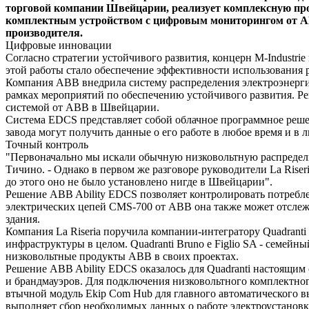
торговой компании Швейцарии, реализует комплексную про
комплектным устройством с цифровым мониторингом от ABB
производителя.
Цифровые инновации
Согласно стратегии устойчивого развития, концерн M-Industri
этой работы стало обеспечение эффективности использования 
Компания ABB внедрила систему распределения электроэнергии н
рамках мероприятий по обеспечению устойчивого развития. Ре
системой от ABB в Швейцарии.
Система EDCS представляет собой облачное программное решен
завода могут получить данные о его работе в любое время и в
Точный контроль
"Первоначально мы искали обычную низковольтную распредели
Тичино. - Однако в первом же разговоре руководители La Ris
до этого оно не было установлено нигде в Швейцарии".
Решение ABB Ability EDCS позволяет контролировать потребле
электрических цепей CMS-700 от ABB она также может отслеж
здания.
Компания La Riseria поручила компании-интегратору Quadranti 
инфраструктуры в целом. Quadranti Bruno e Figlio SA - семей
низковольтные продукты ABB в своих проектах.
Решение ABB Ability EDCS оказалось для Quadranti настоящим
и брандмауэров. Для подключения низковольтного комплектног
втычной модуль Ekip Com Hub для главного автоматического в
выполняет сбор необходимых данных о работе электроустановки