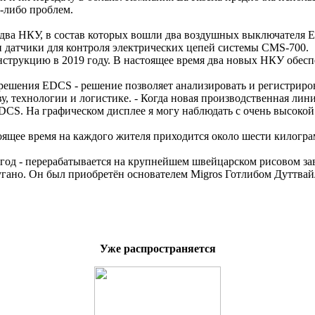
х-либо проблем.
два НКУ, в состав которых вошли два воздушных выключателя E
 датчики для контроля электрических цепей системы CMS-700.
конструкцию в 2019 году. В настоящее время два новых НКУ об
решения EDCS - решение позволяет анализировать и регистриров
ву, технологии и логистике. - Когда новая производственная ли
CS. На графическом дисплее я могу наблюдать с очень высокой 
ящее время на каждого жителя приходится около шести килограмм
 год - перерабатывается на крупнейшем швейцарском рисовом заво
гано. Он был приобретён основателем Migros Готлибом Дуттвайл
Уже распространяется