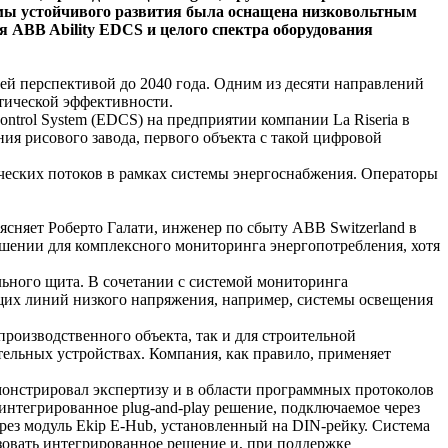
ммы устойчивого развития была оснащена низковольтным
 ABB Ability EDCS и целого спектра оборудования
шей перспективой до 2040 года. Одним из десяти направлений
тической эффективности.
ontrol System (EDCS) на предприятии компании La Riseria в
я рисового завода, первого объекта с такой цифровой
ческих потоков в рамках системы энергоснабжения. Операторы
няет Роберто Галати, инженер по сбыту ABB Switzerland в
ешении для комплексного мониторинга энергопотребления, хотя
льного щита. В сочетании с системой мониторинга
щих линий низкого напряжения, например, системы освещения
производственного объекта, так и для строительной
тельных устройствах. Компания, как правило, применяет
монстрировал экспертизу и в области программных протоколов
нтегрированное plug-and-play решение, подключаемое через
рез модуль Ekip E-Hub, установленный на DIN-рейку. Система
ьзовать интегрированное решение и, при поддержке