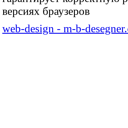
версиях браузеров
web-design - m-b-desegner