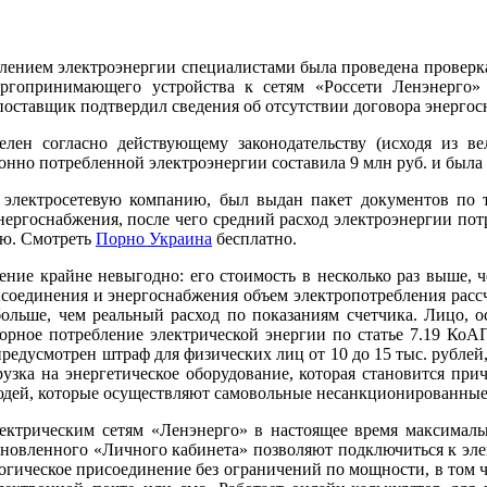
блением электроэнергии специалистами была проведена проверка
ергопринимающего устройства к сетям «Россети Ленэнерго» 
оставщик подтвердил сведения об отсутствии договора энергос
лен согласно действующему законодательству (исходя из ве
конно потребленной электроэнергии составила 9 млн руб. и была
 электросетевую компанию, был выдан пакет документов по 
ргоснабжения, после чего средний расход электроэнергии потре
ию. Смотреть
Порно Украина
бесплатно.
ение крайне невыгодно: его стоимость в несколько раз выше, ч
исоединения и энергоснабжения объем электропотребления расс
ольше, чем реальный расход по показаниям счетчика. Лицо, о
орное потребление электрической энергии по статье 7.19 КоА
редусмотрен штраф для физических лиц от 10 до 15 тыс. рублей, 
рузка на энергетическое оборудование, которая становится п
людей, которые осуществляют самовольные несанкционированные 
ектрическим сетям «Ленэнерго» в настоящее время максималь
бновленного «Личного кабинета» позволяют подключиться к элек
гическое присоединение без ограничений по мощности, в том чи