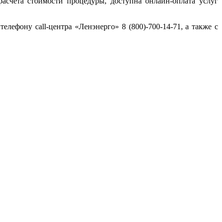
расчета стоимости процедуры, доступна онлайн-оплата услуг
фону call-центра «Ленэнерго» 8 (800)-700-14-71, а также с