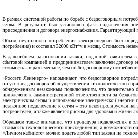
В рамках системной работы по борьбе с бездоговорным потре
сетям. В результате был установлен факт подключения эн
присоединения и договора энергоснабжения. Гарантирующий п
Объем неучтенного потребления электроэнергии был опреде
потребления) и составил 32000 кВт*ч в месяц. Стоимость неза
В дальнейшем на основании заявки, поданной заявителем в
сбытовой компанией и предпринимателем заключен договор эне
стоимость – в разы меньше, чем по бездоговорному потреблен
«Россети Ленэнерго» напоминают, что бездоговорное потребл
отсутствия договоров об осуществлении технологического пр
обнаруженным незаконным подключениям, что значительно б
привлечено к административной ответственности за бездогов
электрическим сетям и использование электрической энергии п
незаконное подключение к сетям – это неконтролируемая наг
потребителей, а также является риском для здоровья и жизни 
Обращаем также внимание, что процедура подключения к эл
стоимость технологического присоединения, а возможности о
«Личном кабинете» можно подать любой тип заявки на техноло