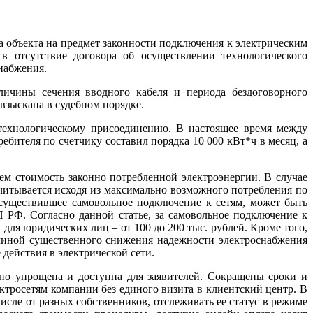
 объекта на предмет законности подключения к электрическим
в отсутствие договора об осуществлении технологического
набжения.
личины сечения вводного кабеля и периода бездоговорного
 взыскана в судебном порядке.
технологическому присоединению. В настоящее время между
бителя по счетчику составил порядка 10 000 кВт*ч в месяц, а
ем стоимость законно потребленной электроэнергии. В случае
читывается исходя из максимально возможного потребления по
существившее самовольное подключение к сетям, может быть
П РФ. Согласно данной статье, за самовольное подключение к
для юридических лиц – от 100 до 200 тыс. рублей. Кроме того,
ричиной существенного снижения надежности электроснабжения
действия в электрической сети.
но упрощена и доступна для заявителей. Сокращены сроки и
тросетям компании без единого визита в клиентский центр. В
сле от разных собственников, отслеживать ее статус в режиме