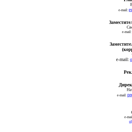
e
e-mail:
Заместител
Св
e-mail
Заместите
(кор
e-mail:
o
Рек
Дирек
На
pr
e-mail:
e-mai
o