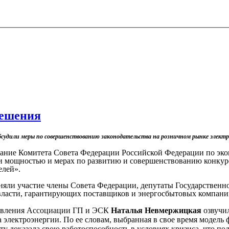
решения
бсудили меры по совершенствованию законодательства на розничном рынке электр
ание Комитета Совета Федерации Российской Федерации по эко
и мощностью и мерах по развитию и совершенствованию конкур
елей».
яли участие члены Совета Федерации, депутаты Государственн
ласти, гарантирующих поставщиков и энергосбытовых компани
авления Ассоциации ГП и ЭСК
Наталья Невмержицкая
озвучи
 электроэнергии. По ее словам, выбранная в свое время модель
ыту доказала свою работоспособность в условиях кризиса, что п