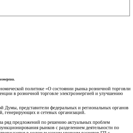
оэнергии.
номической политике «О состоянии рынка розничной торговли
енции в розничной торговле электроэнергией и улучшению
ой Думы, представители федеральных и региональных органов
й, генерирующих и сетевых организаций.
ла ряд предложений по решению актуальных проблем
 функционирования рынков с разделением деятельности по
одтверждается в целом высоким уровнем расчетов ГП с