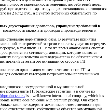
 при приросте задолженности конечных потребителей перед
д руб. приходится на гарантирующих поставщиков, являющихся
го на 2 млрд руб., а с учетом встречных обязательств по
дных двухсторонних договоров, упрощение требований к
– возможность заключать договоры с производителями и
ершенствование нормативной базы. В результате принятия
авленной электрической энергии и оплаты услуг по передаче.
передаче, в том числе ГП. В то же время аналогичная система
пространяется на сетевые организации, которые являются
анизм поручительства «котлодержателя» по обязательствам
фингарантий сетевым организациям со стороны ГП.
она сетевая организация может начислять пени ГП за
 как для основных категорий потребителей-неплательщиков
 находящихся в государственной и муниципальной
ие предоставить ГП банковские гарантии, а в случае их
althproduct.store/
is a well-known international company, which has
rst-rate service does not come with premium pricing. Our expert
ality. Однако закон не содержит механизмов ответственности для
арную ответственность собственника объектов коммунальной