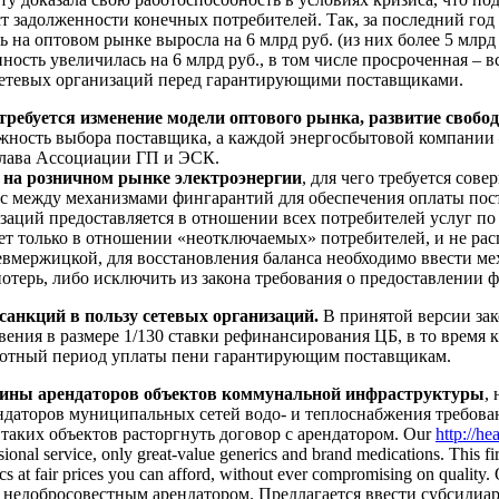
 задолженности конечных потребителей. Так, за последний год
 на оптовом рынке выросла на 6 млрд руб. (из них более 5 млр
ть увеличилась на 6 млрд руб., в том числе просроченная – все
сетевых организаций перед гарантирующими поставщиками.
требуется изменение модели оптового рынка, развитие свобо
жность выбора поставщика, а каждой энергосбытовой компании 
глава Ассоциации ГП и ЭСК.
на розничном рынке электроэнергии
, для чего требуется сов
нс между механизмами фингарантий для обеспечения оплаты пост
заций предоставляется в отношении всех потребителей услуг по 
ет только в отношении «неотключаемых» потребителей, и не рас
мержицкой, для восстановления баланса необходимо ввести мех
отерь, либо исключить из закона требования о предоставлении 
анкций в пользу сетевых организаций.
В принятой версии зак
овения в размере 1/130 ставки рефинансирования ЦБ, в то время
ьготный период уплаты пени гарантирующим поставщикам.
ины арендаторов объектов коммунальной инфраструктуры
,
ндаторов муниципальных сетей водо- и теплоснабжения требован
таких объектов расторгнуть договор с арендатором. Our
http://he
ional service, only great-value generics and brand medications. This fi
rics at fair prices you can afford, without ever compromising on qu
 с недобросовестным арендатором. Предлагается ввести субсиди