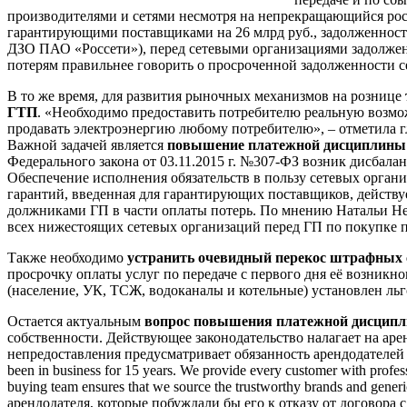
производителями и сетями несмотря на непрекращающийся рост
гарантирующими поставщиками на 26 млрд руб., задолженность
ДЗО ПАО «Россети»), перед сетевыми организациями задолженнос
потерям правильнее говорить о просроченной задолженности 
В то же время, для развития рыночных механизмов на рознице
ГТП
. «Необходимо предоставить потребителю реальную возмо
продавать электроэнергию любому потребителю», – отметила 
Важной задачей является
повышение платежной дисциплины 
Федерального закона от 03.11.2015 г. №307-ФЗ возник дисбала
Обеспечение исполнения обязательств в пользу сетевых органи
гарантий, введенная для гарантирующих поставщиков, действу
должниками ГП в части оплаты потерь. По мнению Натальи Нев
всех нижестоящих сетевых организаций перед ГП по покупке п
Также необходимо
устранить очевидный перекос штрафных с
просрочку оплаты услуг по передаче с первого дня её возникн
(население, УК, ТСЖ, водоканалы и котельные) установлен л
Остается актуальным
вопрос повышения платежной дисципл
собственности. Действующее законодательство налагает на аре
непредоставления предусматривает обязанность арендодателей 
been in business for 15 years. We provide every customer with profess
buying team ensures that we source the trustworthy brands and gene
арендодателя, которые побуждали бы его к отказу от договора