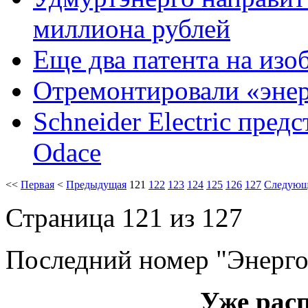
миллиона рублей
Еще два патента на изо
Отремонтировали «эне
Schneider Electric пре
Odace
<<
Первая
<
Предыдущая
121
122
123
124
125
126
127
Следующ
Страница 121 из 127
Последний номер "Энерго
Уже рас