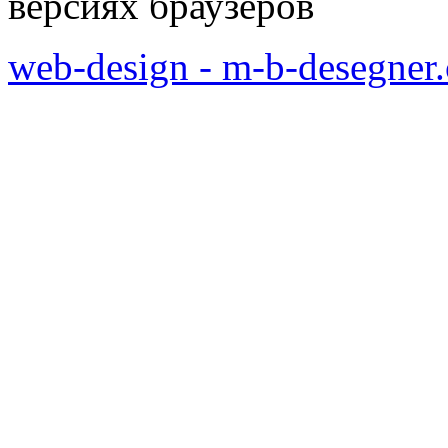
версиях браузеров
web-design - m-b-desegner