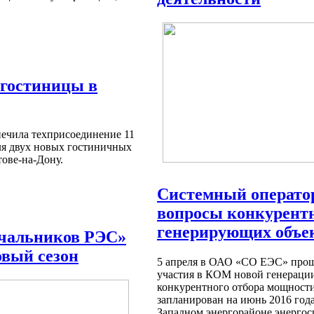
 гостиницы в
чила техприсоединение 11
я двух новых гостиничных
тове-на-Дону.
Системный оператор
вопросы конкурентн
генерирующих объе
чальников РЭС»
овый сезон
5 апреля в ОАО «СО ЕЭС» прош
участия в КОМ новой генерации
конкурентного отбора мощност
запланирован на июнь 2016 года
Западном энергорайоне энергос