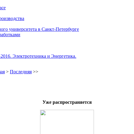
ace
роизводства
рного университета в Санкт-Петербурге
работками
2016. Электротехника и Энергетика.
ая
>
Последняя
>>
Уже распространяется