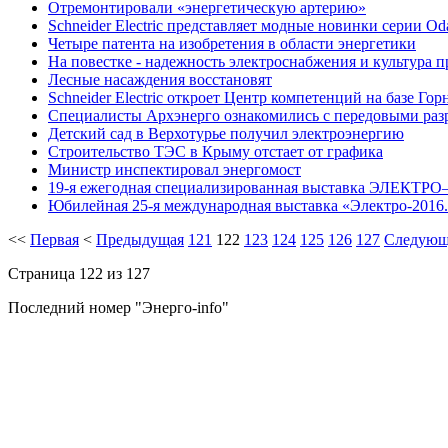
Отремонтировали «энергетическую артерию»
Schneider Electric представляет модные новинки серии Od
Четыре патента на изобретения в области энергетики
На повестке - надежность электроснабжения и культура п
Лесные насаждения восстановят
Schneider Electric откроет Центр компетенций на базе Го
Специалисты Архэнерго ознакомились с передовыми раз
Детский сад в Верхотурье получил электроэнергию
Строительство ТЭС в Крыму отстает от графика
Министр инспектировал энергомост
19-я ежегодная специализированная выставка ЭЛЕКТРО–
Юбилейная 25-я международная выставка «Электро-2016.
<<
Первая
<
Предыдущая
121
122
123
124
125
126
127
Следующ
Страница 122 из 127
Последний номер "Энерго-info"