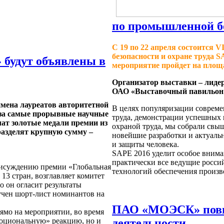
по промышленной бе
С 19 по 22 апреля состоится
безопасности и охране труда 
 будут объявлены в
мероприятие пройдет на площа
Организатор выставки – лиде
ОАО «Выставочный павильон
имена лауреатов авторитетной
В целях популяризации совреме
 за самые прорывные научные
труда, демонстрации успешных 
чат золотые медали премии из
охраной труда, мы собрали свы
разделят крупную сумму –
новейшие разработки и актуаль
и защиты человека.
SAPE 2016 уделит особое внима
практически все ведущие росси
рисуждению премии «Глобальная
технологий обеспечения произ
13 стран, возглавляет комитет
 он огласит результаты
вучен шорт-лист номинантов на
ПАО «МОЭСК» повы
ямо на мероприятии, во время
деятельности
моциональную» реакцию, но и