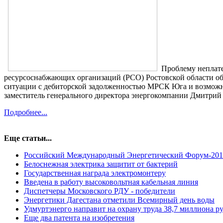
Проблему неплате
ресурсоснабжающих организаций (РСО) Ростовской области об
ситуации с дебиторской задолженностью МРСК Юга и возможны
заместитель генерального директора энергокомпании Дмитрий
Подробнее...
Еще статьи...
Российский Международный Энергетический Форум-2016
Белоснежная электрика защитит от бактерий
Государственная награда электромонтеру
Введена в работу высоковольтная кабельная линия
Диспетчеры Московского РДУ - победители
Энергетики Дагестана отметили Всемирный день воды
Удмуртэнерго направит на охрану труда 38,7 миллиона р
Еще два патента на изобретения