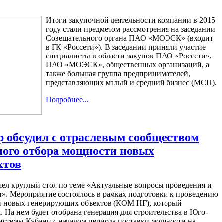
Итоги закупочной деятельности компании в 2015
году стали предметом рассмотрения на заседании
Совещательного органа ПАО «МОЭСК» (входит
в ГК «Россети»). В заседании приняли участие
специалисты в области закупок ПАО «Россети»,
ПАО «МОЭСК», общественных организаций, а
также большая группа предпринимателей,
представляющих малый и средний бизнес (МСП).
Подробнее...
 обсудил с отраслевым сообществом
ого отбора мощности новых
ктов
ел круглый стол по теме «Актуальные вопросы проведения и
». Мероприятие состоялось в рамках подготовки к проведению
и новых генерирующих объектов (КОМ НГ), который
. На нем будет отобрана генерация для строительства в Юго-
истемы Кубани с началом периода поставки мощности на